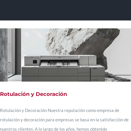
Skip
To
to
content
Na
Inicio
Sobre Mí
Trabajos
Rotulación y Decoración
Experiencia
Rotulación y Decoración Nuestra reputación como empresa de
rotulación y decoración para empresas se basa en la satisfacción de
Habilidades
nuestros clientes. A lo largo de los años, hemos obtenido