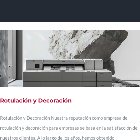
Skip
To
to
content
Na
Inicio
Sobre Mí
Trabajos
Rotulación y Decoración
Experiencia
Rotulación y Decoración Nuestra reputación como empresa de
rotulación y decoración para empresas se basa en la satisfacción de
Habilidades
nuestros clientes. A lo largo de los años, hemos obtenido